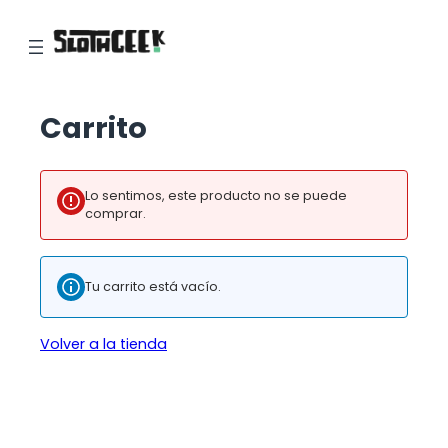
Saltar
al
contenido
Carrito
Lo sentimos, este producto no se puede
comprar.
Tu carrito está vacío.
Volver a la tienda